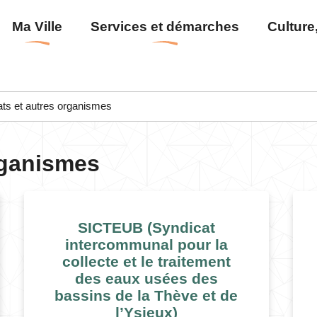
Aller
Menu
Ma Ville
Services et démarches
Culture,
au
principal
contenu
principal
ts et autres organismes
rganismes
SICTEUB (Syndicat
intercommunal pour la
collecte et le traitement
des eaux usées des
bassins de la Thève et de
l’Ysieux)