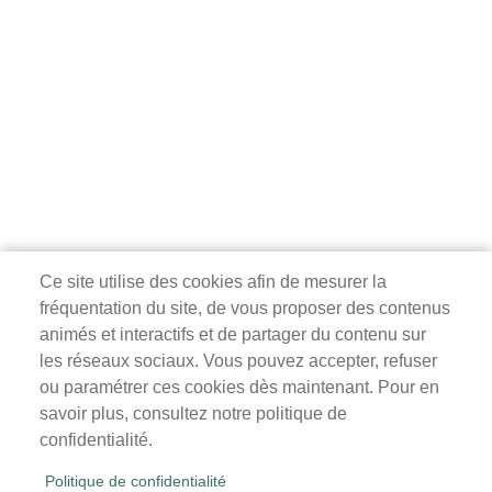
Ce site utilise des cookies afin de mesurer la
fréquentation du site, de vous proposer des contenus
Mairie de Survilliers
animés et interactifs et de partager du contenu sur
les réseaux sociaux. Vous pouvez accepter, refuser
3 rue de la Liberté
ou paramétrer ces cookies dès maintenant. Pour en
95470 Survilliers
savoir plus, consultez notre politique de
Tél. 01 34 68 26 00
confidentialité.
lundi, mardi, jeudi, vendredi : 9h-12h / 14h-18h
Politique de confidentialité
mercredi, samedi : 9h-12h