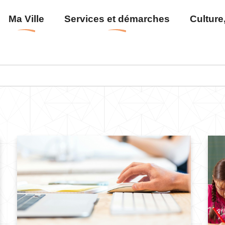
Aller
Menu
Ma Ville
Services et démarches
Culture,
au
principal
contenu
principal