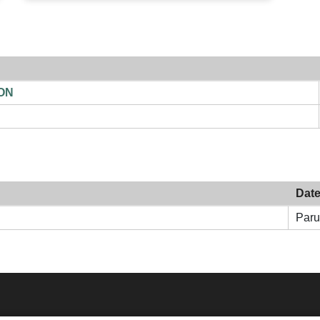
ON
Date
Paru
Me