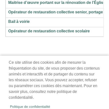
Maitrise d’œuvre portant sur la rénovation de l’Église S
Opérateur de restauration collective senior, portage
Bail à voirie
Opérateur de restauration collective scolaire
Ce site utilise des cookies afin de mesurer la
fréquentation du site, de vous proposer des contenus
Mairie de Survilliers
animés et interactifs et de partager du contenu sur
les réseaux sociaux. Vous pouvez accepter, refuser
3 rue de la Liberté
ou paramétrer ces cookies dès maintenant. Pour en
95470 Survilliers
savoir plus, consultez notre politique de
Tél. 01 34 68 26 00
confidentialité.
lundi, mardi, jeudi, vendredi : 9h-12h / 14h-18h
Politique de confidentialité
mercredi, samedi : 9h-12h