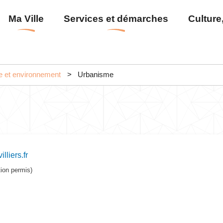
Aller
Menu
Ma Ville
Services et démarches
Culture,
au
principal
contenu
principal
e et environnement
Urbanisme
liers.fr
tion permis)