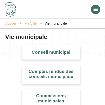
Aller
au
contenu
principal
Accueil
Ma Ville
Vie municipale
Vie municipale
Conseil municipal
Comptes rendus des
conseils municipaux
Commissions
municipales