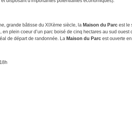
ée et disposant d'importantes potentialités économiques).
he, grande bâtisse du XIXème siècle, la
Maison du Parc
est le 
, en plein coeur d’un parc boisé de cinq hectares au sud ouest 
u idéal de départ de randonnée. La
Maison du Parc
est ouverte en
 18h