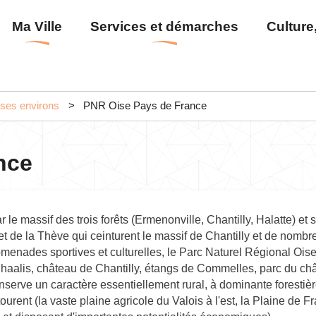
Aller
Menu
Ma Ville
Services et démarches
Culture,
au
principal
contenu
principal
t ses environs
PNR Oise Pays de France
nce
ar le massif des trois forêts (Ermenonville, Chantilly, Halatte) et 
 et de la Thève qui ceinturent le massif de Chantilly et de nomb
romenades sportives et culturelles, le Parc Naturel Régional Oi
alis, château de Chantilly, étangs de Commelles, parc du chât
nserve un caractère essentiellement rural, à dominante forestièr
entourent (la vaste plaine agricole du Valois à l'est, la Plaine d