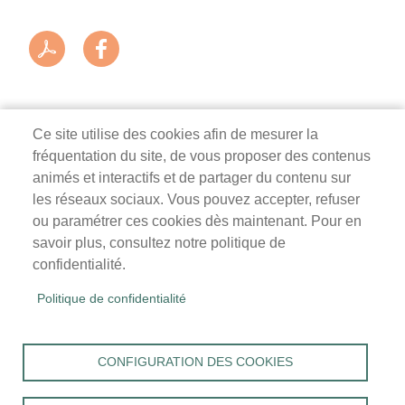
Ce site utilise des cookies afin de mesurer la
fréquentation du site, de vous proposer des contenus
Mairie de Survilliers
animés et interactifs et de partager du contenu sur
les réseaux sociaux. Vous pouvez accepter, refuser
3 rue de la Liberté
ou paramétrer ces cookies dès maintenant. Pour en
95470 Survilliers
savoir plus, consultez notre politique de
Tél. 01 34 68 26 00
confidentialité.
lundi, mardi, jeudi, vendredi : 9h-12h / 14h-18h
Politique de confidentialité
mercredi, samedi : 9h-12h
Menu
Accueil
CONFIGURATION DES COOKIES
Pied
Mentions légales
Données personnelles
de