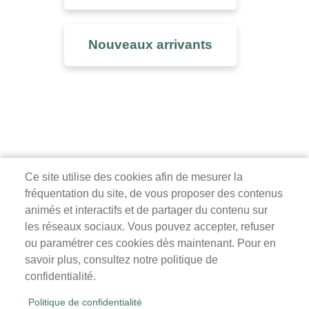
Nouveaux arrivants
Ce site utilise des cookies afin de mesurer la
fréquentation du site, de vous proposer des contenus
Mairie de Survilliers
animés et interactifs et de partager du contenu sur
les réseaux sociaux. Vous pouvez accepter, refuser
3 rue de la Liberté
ou paramétrer ces cookies dès maintenant. Pour en
95470 Survilliers
savoir plus, consultez notre politique de
Tél. 01 34 68 26 00
confidentialité.
lundi, mardi, jeudi, vendredi : 9h-12h / 14h-18h
Politique de confidentialité
mercredi, samedi : 9h-12h