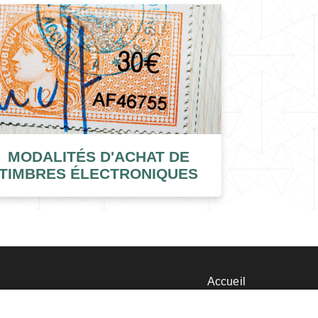
MODALITÉS D'ACHAT DE
TIMBRES ÉLECTRONIQUES
nu
Accueil
Mentions légales
d
Données personnelles