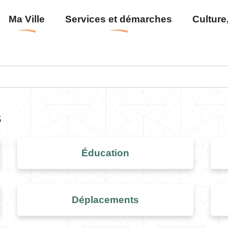
Aller
Menu
Ma Ville
Services et démarches
Culture,
au
principal
contenu
principal
s
Éducation
Déplacements