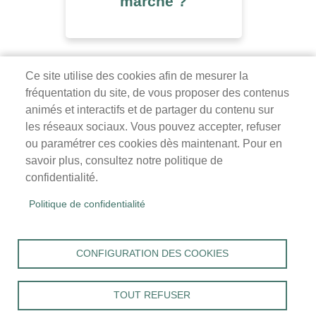
marche ?
Ce site utilise des cookies afin de mesurer la
fréquentation du site, de vous proposer des contenus
Mairie de Survilliers
animés et interactifs et de partager du contenu sur
les réseaux sociaux. Vous pouvez accepter, refuser
3 rue de la Liberté
ou paramétrer ces cookies dès maintenant. Pour en
95470 Survilliers
savoir plus, consultez notre politique de
Tél. 01 34 68 26 00
confidentialité.
lundi, mardi, jeudi, vendredi : 9h-12h / 14h-18h
Politique de confidentialité
mercredi, samedi : 9h-12h
Menu
Accueil
CONFIGURATION DES COOKIES
Pied
Mentions légales
Données personnelles
de
Accessibilité : Non conforme
page
TOUT REFUSER
Cookies