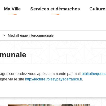
Aller
Menu
Ma Ville
Services et démarches
Culture,
au
principal
contenu
principal
Médiathèque intercommunale
mmunale
vrages sur rendez-vous après commande par mail
bibliothequesu
igne via le site
http://lecture.roissypaysdefrance.fr
.