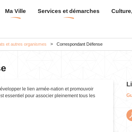
Aller
Menu
Ma Ville
Services et démarches
Culture,
au
principal
contenu
principal
ts et autres organismes
Correspondant Défense
se
L
évelopper le lien armée-nation et promouvoir
Gu
est essentiel pour associer pleinement tous les