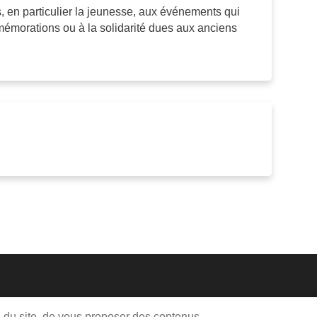
ns, en particulier la jeunesse, aux événements qui
mémorations ou à la solidarité dues aux anciens
Me
on du site, de vous proposer des contenus