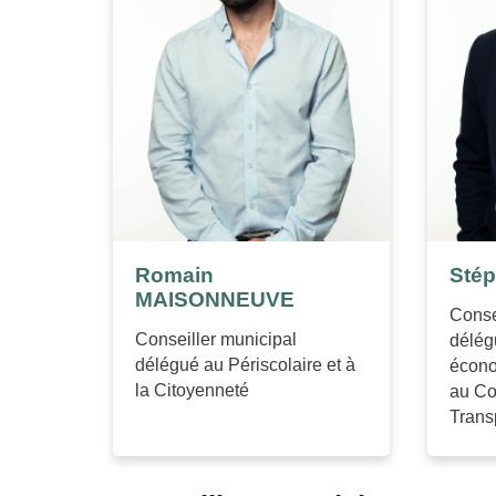
Romain
Sté
MAISONNEUVE
Conse
Conseiller municipal
délég
délégué au Périscolaire et à
écono
la Citoyenneté
au Co
Trans