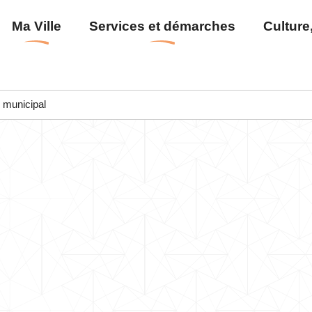
Aller
Menu
Ma Ville
Services et démarches
Culture,
au
principal
contenu
principal
 municipal