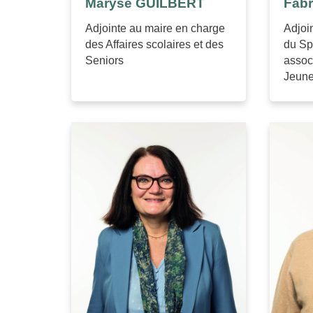
Maryse GUILBERT
Fab
Adjointe au maire en charge
Adjoi
des Affaires scolaires et des
du Spo
Seniors
associ
Jeun