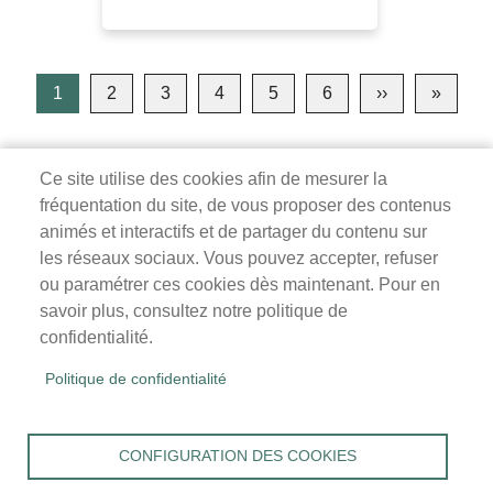
Pagination
1
2
3
4
5
6
››
Page
»
Derniè
suivante
page
Ce site utilise des cookies afin de mesurer la
fréquentation du site, de vous proposer des contenus
Mairie de Survilliers
animés et interactifs et de partager du contenu sur
les réseaux sociaux. Vous pouvez accepter, refuser
3 rue de la Liberté
ou paramétrer ces cookies dès maintenant. Pour en
95470 Survilliers
savoir plus, consultez notre politique de
Tél. 01 34 68 26 00
confidentialité.
lundi, mardi, jeudi, vendredi : 9h-12h / 14h-18h
Politique de confidentialité
mercredi, samedi : 9h-12h
Menu
Accueil
CONFIGURATION DES COOKIES
Pied
Mentions légales
Données personnelles
de