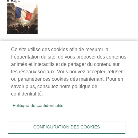
Ce site utilise des cookies afin de mesurer la
fréquentation du site, de vous proposer des contenus
Mairie de Survilliers
animés et interactifs et de partager du contenu sur
les réseaux sociaux. Vous pouvez accepter, refuser
3 rue de la Liberté
ou paramétrer ces cookies dès maintenant. Pour en
95470 Survilliers
savoir plus, consultez notre politique de
Tél. 01 34 68 26 00
confidentialité.
lundi, mardi, jeudi, vendredi : 9h-12h / 14h-18h
Politique de confidentialité
mercredi, samedi : 9h-12h
Menu
Accueil
CONFIGURATION DES COOKIES
Pied
Mentions légales
Données personnelles
de