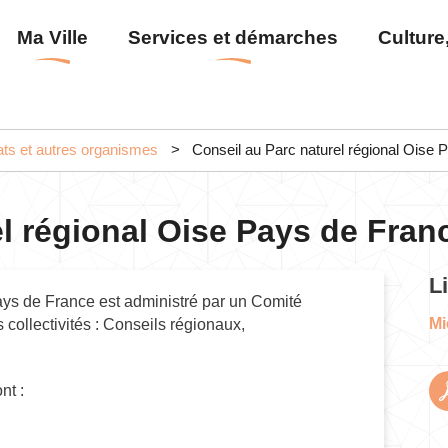
Aller
Menu
Ma Ville
Services et démarches
Culture,
au
principal
contenu
principal
ts et autres organismes
Conseil au Parc naturel régional Oise 
el régional Oise Pays de Fran
L
ays de France est administré par un Comité
Mi
 collectivités : Conseils régionaux,
nt :