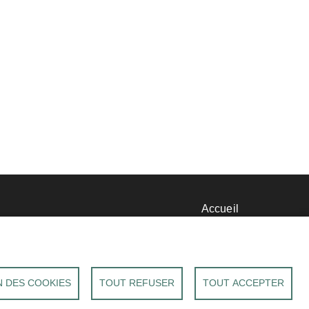
nu
Accueil
Mentions légales
d
Données personnelles
Accessibilité : Non conforme
Cookies
e
 DES COOKIES
TOUT REFUSER
TOUT ACCEPTER
Contact