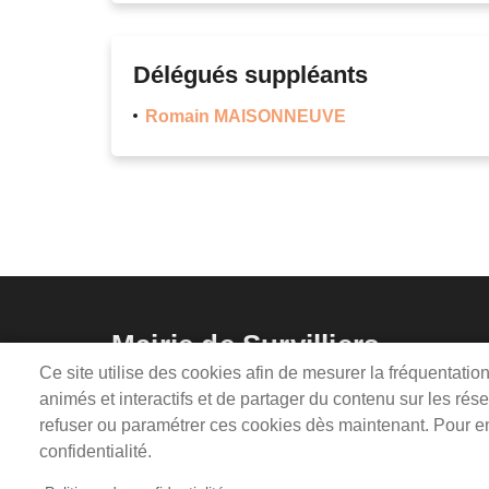
Délégués suppléants
Romain MAISONNEUVE
Mairie de Survilliers
Ce site utilise des cookies afin de mesurer la fréquentati
3 rue de la Liberté
lundi, mardi, 
animés et interactifs et de partager du contenu sur les ré
95470 Survilliers
mercredi, sam
refuser ou paramétrer ces cookies dès maintenant. Pour en 
Tél. 01 34 68 26 00
confidentialité.