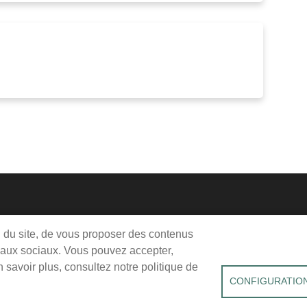
Me
Pie
on du site, de vous proposer des contenus
jeudi, vendredi : 9h-12h / 14h-18h
seaux sociaux. Vous pouvez accepter,
de
edi : 9h-12h
savoir plus, consultez notre politique de
pag
CONFIGURATION