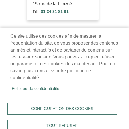
15 rue de la Liberté
Tél.
01 34 31 81 81
Ce site utilise des cookies afin de mesurer la
fréquentation du site, de vous proposer des contenus
Mairie de Survilliers
animés et interactifs et de partager du contenu sur
les réseaux sociaux. Vous pouvez accepter, refuser
3 rue de la Liberté
ou paramétrer ces cookies dès maintenant. Pour en
95470 Survilliers
savoir plus, consultez notre politique de
Tél. 01 34 68 26 00
confidentialité.
lundi, mardi, jeudi, vendredi : 9h-12h / 14h-18h
Politique de confidentialité
mercredi, samedi : 9h-12h
Menu
Accueil
CONFIGURATION DES COOKIES
Pied
Mentions légales
Données personnelles
de
Accessibilité : Non conforme
page
TOUT REFUSER