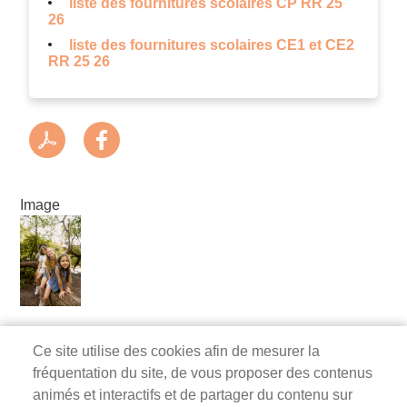
liste des fournitures scolaires CP RR 25
26
liste des fournitures scolaires CE1 et CE2
RR 25 26
Image
Ce site utilise des cookies afin de mesurer la
fréquentation du site, de vous proposer des contenus
Mairie de Survilliers
animés et interactifs et de partager du contenu sur