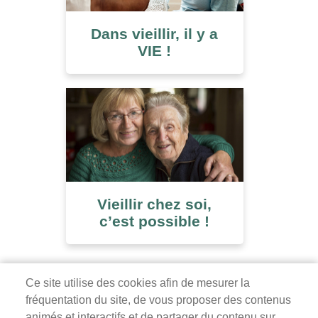
Dans vieillir, il y a
VIE !
Vieillir chez soi,
c’est possible !
Ce site utilise des cookies afin de mesurer la
fréquentation du site, de vous proposer des contenus
Mairie de Survilliers
animés et interactifs et de partager du contenu sur