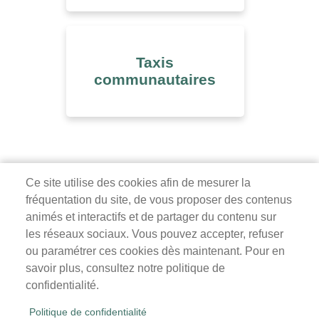
Taxis
communautaires
Ce site utilise des cookies afin de mesurer la
fréquentation du site, de vous proposer des contenus
Mairie de Survilliers
animés et interactifs et de partager du contenu sur
les réseaux sociaux. Vous pouvez accepter, refuser
3 rue de la Liberté
ou paramétrer ces cookies dès maintenant. Pour en
95470 Survilliers
savoir plus, consultez notre politique de
Tél. 01 34 68 26 00
confidentialité.
lundi, mardi, jeudi, vendredi : 9h-12h / 14h-18h
Politique de confidentialité
mercredi, samedi : 9h-12h