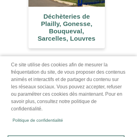
Déchèteries de
Plailly, Gonesse,
Bouqueval,
Sarcelles, Louvres
Ce site utilise des cookies afin de mesurer la
fréquentation du site, de vous proposer des contenus
Mairie de Survilliers
animés et interactifs et de partager du contenu sur
les réseaux sociaux. Vous pouvez accepter, refuser
3 rue de la Liberté
ou paramétrer ces cookies dès maintenant. Pour en
95470 Survilliers
savoir plus, consultez notre politique de
Tél. 01 34 68 26 00
confidentialité.
lundi, mardi, jeudi, vendredi : 9h-12h / 14h-18h
Politique de confidentialité
mercredi, samedi : 9h-12h
Menu
Accueil