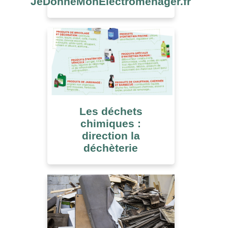
JeDonneMonElectroménager.fr
Les déchets
chimiques :
direction la
déchèterie