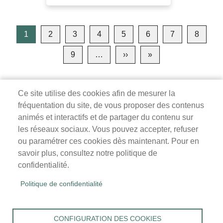
Pagination
1
2
3
4
5
6
7
8
9
…
››
Page
»
Dernière
suivante
page
Ce site utilise des cookies afin de mesurer la
fréquentation du site, de vous proposer des contenus
Mairie de Survilliers
animés et interactifs et de partager du contenu sur
les réseaux sociaux. Vous pouvez accepter, refuser
3 rue de la Liberté
ou paramétrer ces cookies dès maintenant. Pour en
95470 Survilliers
savoir plus, consultez notre politique de
Tél. 01 34 68 26 00
confidentialité.
lundi, mardi, jeudi, vendredi : 9h-12h / 14h-18h
Politique de confidentialité
mercredi, samedi : 9h-12h
Menu
Accueil
CONFIGURATION DES COOKIES
Pied
Mentions légales