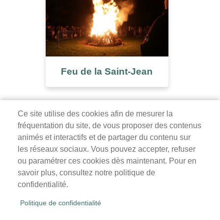
Feu de la Saint-Jean
Ce site utilise des cookies afin de mesurer la
fréquentation du site, de vous proposer des contenus
Mairie de Survilliers
animés et interactifs et de partager du contenu sur
les réseaux sociaux. Vous pouvez accepter, refuser
3 rue de la Liberté
ou paramétrer ces cookies dès maintenant. Pour en
95470 Survilliers
savoir plus, consultez notre politique de
Tél. 01 34 68 26 00
confidentialité.
lundi, mardi, jeudi, vendredi : 9h-12h / 14h-18h
Politique de confidentialité
mercredi, samedi : 9h-12h