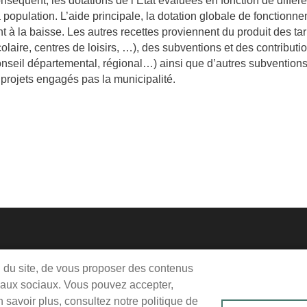
nséquent, les dotations de l’État évaluées en fonction de différe
a population. L’aide principale, la dotation globale de fonction
t à la baisse. Les autres recettes proviennent du produit des ta
colaire, centres de loisirs, …), des subventions et des contributi
conseil départemental, régional…) ainsi que d’autres subventions
 projets engagés pas la municipalité.
Me
Pie
on du site, de vous proposer des contenus
jeudi, vendredi : 9h-12h / 14h-18h
seaux sociaux. Vous pouvez accepter,
de
edi : 9h-12h
savoir plus, consultez notre politique de