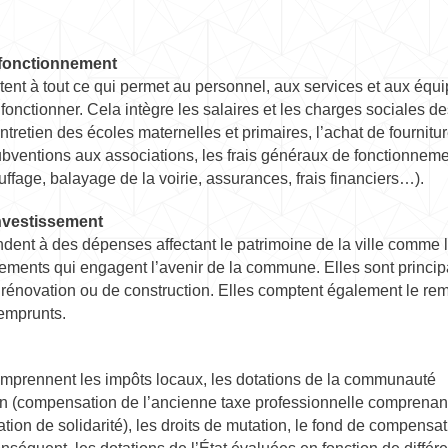
fonctionnement
rtent à tout ce qui permet au personnel, aux services et aux éq
onctionner. Cela intègre les salaires et les charges sociales d
ntretien des écoles maternelles et primaires, l’achat de fournitu
ubventions aux associations, les frais généraux de fonctionnement
ffage, balayage de la voirie, assurances, frais financiers…).
nvestissement
ndent à des dépenses affectant le patrimoine de la ville comme 
pements qui engagent l’avenir de la commune. Elles sont princip
 rénovation ou de construction. Elles comptent également le r
 emprunts.
omprennent les impôts locaux, les dotations de la communauté
n (compensation de l’ancienne taxe professionnelle comprenan
ation de solidarité), les droits de mutation, le fond de compen