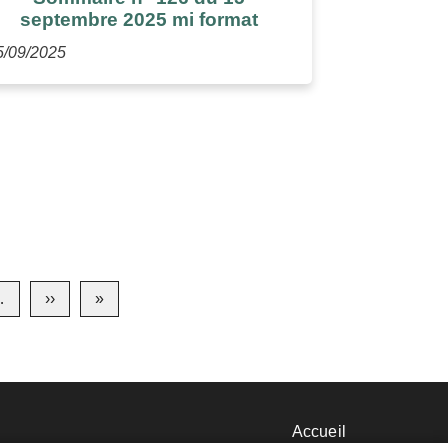
septembre 2025 mi format
5/09/2025
…
››
Page
»
Dernière
suivante
page
nu
Accueil