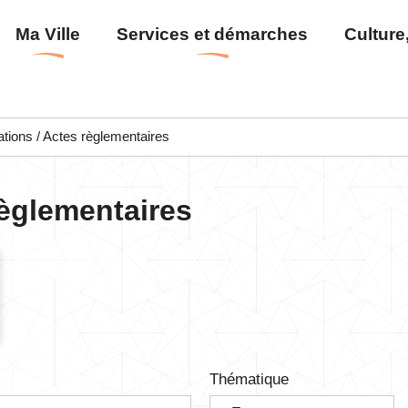
Aller
Menu
Ma Ville
Services et démarches
Culture,
au
principal
contenu
principal
ations / Actes règlementaires
règlementaires
Thématique