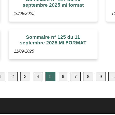
septembre 2025 mi format
16/09/2025
1
Sommaire n° 125 du 11
septembre 2025 MI FORMAT
11/09/2025
1
2
3
4
5
6
7
8
9
dente
Me