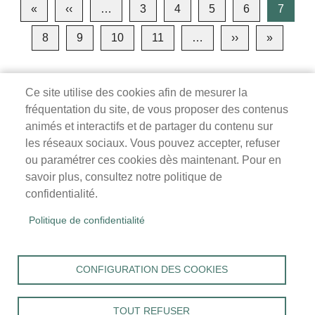
Pagination
«
Première
‹‹
Page
…
3
4
5
6
7
page
précédente
8
9
10
11
…
››
Page
»
Dernièr
suivante
page
Ce site utilise des cookies afin de mesurer la
fréquentation du site, de vous proposer des contenus
Mairie de Survilliers
animés et interactifs et de partager du contenu sur
les réseaux sociaux. Vous pouvez accepter, refuser
3 rue de la Liberté
ou paramétrer ces cookies dès maintenant. Pour en
95470 Survilliers
savoir plus, consultez notre politique de
Tél. 01 34 68 26 00
confidentialité.
lundi, mardi, jeudi, vendredi : 9h-12h / 14h-18h
Politique de confidentialité
mercredi, samedi : 9h-12h
Menu
Accueil
CONFIGURATION DES COOKIES
Pied
Mentions légales
Données personnelles
de
Accessibilité : Non conforme
page
TOUT REFUSER