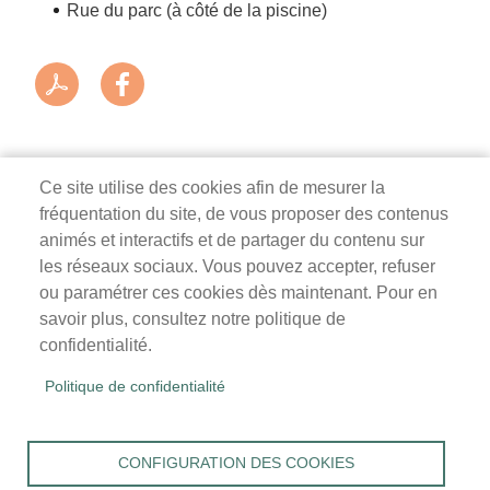
Rue du parc (à côté de la piscine)
Ce site utilise des cookies afin de mesurer la
fréquentation du site, de vous proposer des contenus
Mairie de Survilliers
animés et interactifs et de partager du contenu sur
les réseaux sociaux. Vous pouvez accepter, refuser
3 rue de la Liberté
ou paramétrer ces cookies dès maintenant. Pour en
95470 Survilliers
savoir plus, consultez notre politique de
Tél. 01 34 68 26 00
confidentialité.
lundi, mardi, jeudi, vendredi : 9h-12h / 14h-18h
Politique de confidentialité
mercredi, samedi : 9h-12h
Menu
Accueil
CONFIGURATION DES COOKIES
Pied
Mentions légales