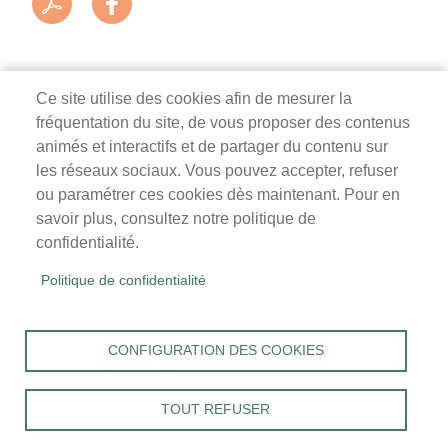
Ce site utilise des cookies afin de mesurer la
fréquentation du site, de vous proposer des contenus
Mairie de Survilliers
animés et interactifs et de partager du contenu sur
les réseaux sociaux. Vous pouvez accepter, refuser
3 rue de la Liberté
ou paramétrer ces cookies dès maintenant. Pour en
95470 Survilliers
savoir plus, consultez notre politique de
Tél. 01 34 68 26 00
confidentialité.
lundi, mardi, jeudi, vendredi : 9h-12h / 14h-18h
Politique de confidentialité
mercredi, samedi : 9h-12h
Menu
Accueil
CONFIGURATION DES COOKIES
Pied
Mentions légales
Données personnelles
de
Accessibilité : Non conforme
page
TOUT REFUSER
Cookies