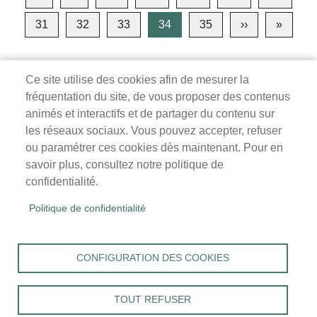
page
précédente
31
32
33
34
35
››
Page
»
Derniè
suivante
page
Ce site utilise des cookies afin de mesurer la
fréquentation du site, de vous proposer des contenus
Mairie de Survilliers
animés et interactifs et de partager du contenu sur
les réseaux sociaux. Vous pouvez accepter, refuser
3 rue de la Liberté
ou paramétrer ces cookies dès maintenant. Pour en
95470 Survilliers
savoir plus, consultez notre politique de
Tél. 01 34 68 26 00
confidentialité.
lundi, mardi, jeudi, vendredi : 9h-12h / 14h-18h
Politique de confidentialité
mercredi, samedi : 9h-12h
Menu
Accueil
CONFIGURATION DES COOKIES
Pied
Mentions légales
Données personnelles
de
Accessibilité : Non conforme
page
TOUT REFUSER
Cookies