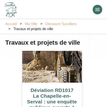
Aller
au
contenu
principal
Accueil
Ma Ville
Découvrir Survilliers
Travaux et projets de ville
Travaux et projets de ville
Déviation RD1017
La Chapelle-en-
Serval : une enquête