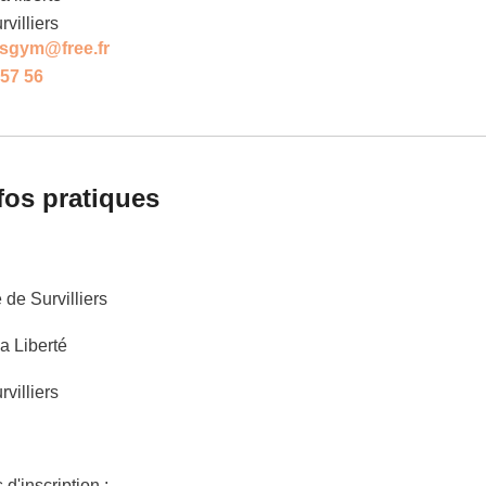
rvilliers
ersgym@free.fr
 57 56
fos pratiques
de Survilliers
la Liberté
villiers
 d'inscription :