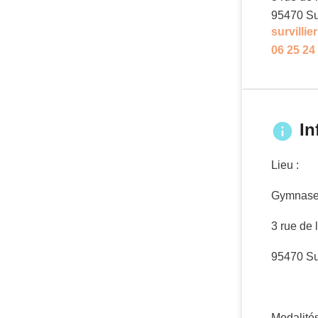
95470
Su
survilli
06 25 24
In
Lieu :
Gymnase 
3 rue de 
95470 Sur
Modalités