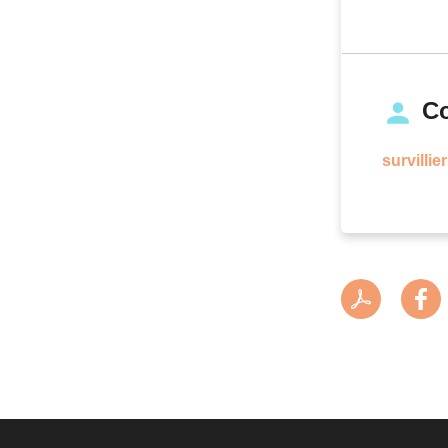
Co
survilli