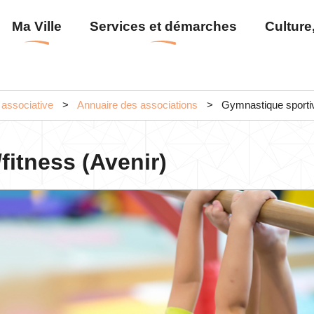
Aller
Menu
Ma Ville
Services et démarches
Culture,
au
principal
contenu
principal
 associative
Annuaire des associations
Gymnastique sportive
fitness (Avenir)