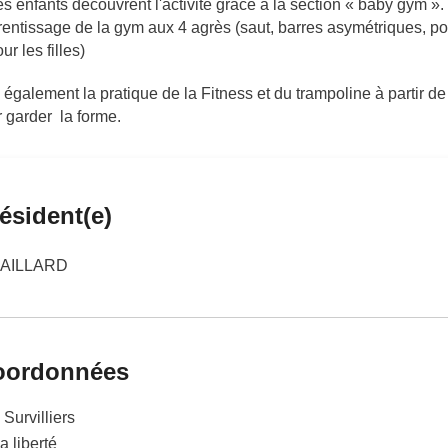
es enfants découvrent l'activité grâce à la section « baby gym ». 
rentissage de la gym aux 4 agrès (saut, barres asymétriques, pou
r les filles)
également la pratique de la Fitness et du trampoline à partir de
r garder la forme.
ésident(e)
 GAILLARD
oordonnées
 Survilliers
a liberté