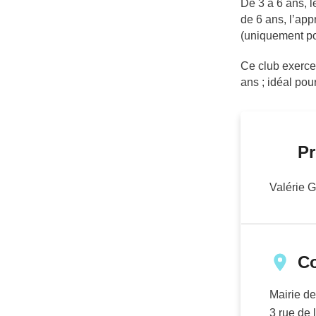
De 3 à 6 ans, l
de 6 ans, l’app
(uniquement pou
Ce club exerce 
ans ; idéal pou
Pr
Valérie
C
Mairie de
3 rue de l