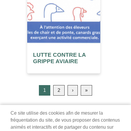
LUTTE CONTRE LA
GRIPPE AVIAIRE
Pagination
1
2
›
Page
»
Dernière
suivante
page
Ce site utilise des cookies afin de mesurer la
fréquentation du site, de vous proposer des contenus
Mairie de Survilliers
animés et interactifs et de partager du contenu sur