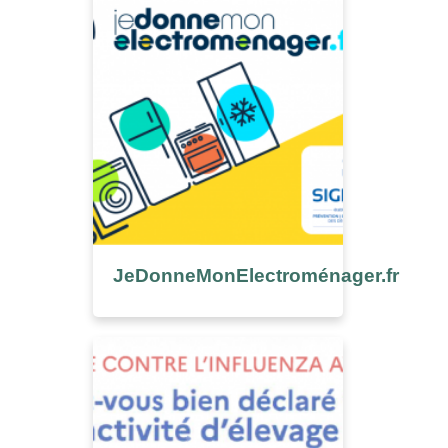
JeDonneMonElectroménager.fr