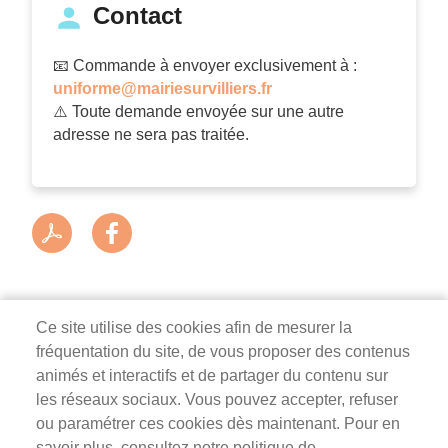
Contact
📧 Commande à envoyer exclusivement à :
uniforme@mairiesurvilliers.fr
⚠️ Toute demande envoyée sur une autre
adresse ne sera pas traitée.
Ce site utilise des cookies afin de mesurer la
fréquentation du site, de vous proposer des contenus
Mairie de Survilliers
animés et interactifs et de partager du contenu sur
les réseaux sociaux. Vous pouvez accepter, refuser
3 rue de la Liberté
ou paramétrer ces cookies dès maintenant. Pour en
95470 Survilliers
savoir plus, consultez notre politique de