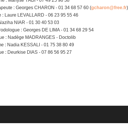
nne : Marlyse YABI - 07 49 25 98 38
apeute : Georges CHARON - 01 34 68 57 60 (
gcharon@free.fr
e : Laure LEVALLARD - 06 23 95 55 46
 Naziha NIAR - 01 30 40 53 03
odologue : Georges DE LIMA - 01 34 68 29 54
ue : Nadège MADRANGES - Doctolib
e : Nadia KESSALI - 01 75 38 80 49
e : Deurkise DIAS - 07 86 56 95 27
Me