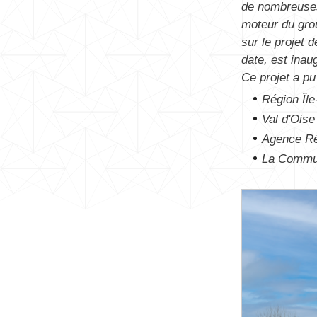
de nombreuses 
moteur du grou
sur le projet 
date, est ina
Ce projet a pu
Région Île
Val d'Ois
Agence Ré
La Commun