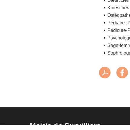
Diététicie
Kinésithér
Ostéopath
Pédiatre :
Pédicure-P
Psycholog
Sage-femm
Sophrologu
Mairie de Survilliers