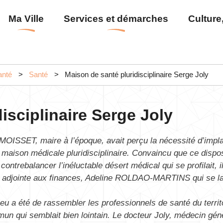
Aller
Menu
Ma Ville
Services et démarches
Culture,
au
principal
contenu
principal
anté
Santé
Maison de santé pluridisciplinaire Serge Joly
isciplinaire Serge Joly
MOISSET, maire à l’époque, avait perçu la nécessité d’impla
aison médicale pluridisciplinaire. Convaincu que ce dispos
contrebalancer l’inéluctable désert médical qui se profilait, i
on adjointe aux finances, Adeline ROLDAO-MARTINS qui se l
eu a été de rassembler les professionnels de santé du territ
un qui semblait bien lointain. Le docteur Joly, médecin gén