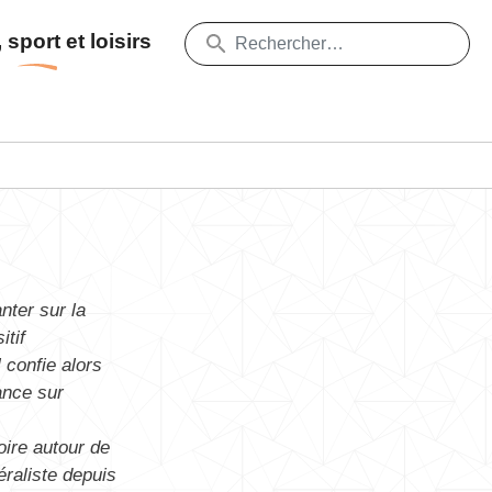
 sport et loisirs
nter sur la
itif
l confie alors
ance sur
oire autour de
éraliste depuis