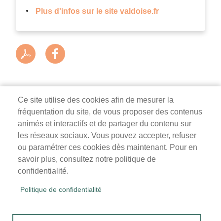
Plus d'infos sur le site valdoise.fr
Ce site utilise des cookies afin de mesurer la
fréquentation du site, de vous proposer des contenus
Mairie de Survilliers
animés et interactifs et de partager du contenu sur
les réseaux sociaux. Vous pouvez accepter, refuser
3 rue de la Liberté
ou paramétrer ces cookies dès maintenant. Pour en
95470 Survilliers
savoir plus, consultez notre politique de
Tél. 01 34 68 26 00
confidentialité.
lundi, mardi, jeudi, vendredi : 9h-12h / 14h-18h
Politique de confidentialité
mercredi, samedi : 9h-12h
Menu
Accueil