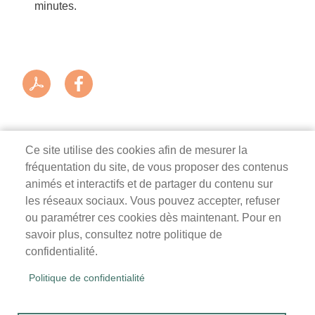
minutes.
Ce site utilise des cookies afin de mesurer la
fréquentation du site, de vous proposer des contenus
Mairie de Survilliers
animés et interactifs et de partager du contenu sur
les réseaux sociaux. Vous pouvez accepter, refuser
3 rue de la Liberté
ou paramétrer ces cookies dès maintenant. Pour en
95470 Survilliers
savoir plus, consultez notre politique de
Tél. 01 34 68 26 00
confidentialité.
lundi, mardi, jeudi, vendredi : 9h-12h / 14h-18h
Politique de confidentialité
mercredi, samedi : 9h-12h
Menu
Accueil