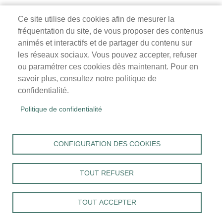
Ce site utilise des cookies afin de mesurer la
fréquentation du site, de vous proposer des contenus
Mairie de Survilliers
animés et interactifs et de partager du contenu sur
les réseaux sociaux. Vous pouvez accepter, refuser
3 rue de la Liberté
ou paramétrer ces cookies dès maintenant. Pour en
95470 Survilliers
savoir plus, consultez notre politique de
Tél. 01 34 68 26 00
confidentialité.
lundi, mardi, jeudi, vendredi : 9h-12h / 14h-18h
Politique de confidentialité
mercredi, samedi : 9h-12h
Menu
Accueil
CONFIGURATION DES COOKIES
Pied
Mentions légales
Données personnelles
de
Accessibilité : Non conforme
page
TOUT REFUSER
Cookies
Contact
TOUT ACCEPTER
S'identifier