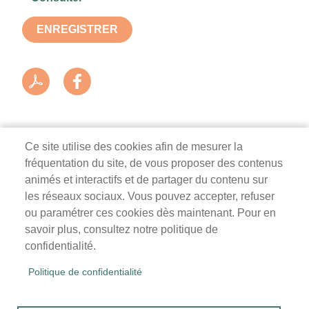
ENREGISTRER
Ce site utilise des cookies afin de mesurer la
fréquentation du site, de vous proposer des contenus
Mairie de Survilliers
animés et interactifs et de partager du contenu sur
les réseaux sociaux. Vous pouvez accepter, refuser
3 rue de la Liberté
ou paramétrer ces cookies dès maintenant. Pour en
95470 Survilliers
savoir plus, consultez notre politique de
Tél. 01 34 68 26 00
confidentialité.
lundi, mardi, jeudi, vendredi : 9h-12h / 14h-18h
Politique de confidentialité
mercredi, samedi : 9h-12h
Menu
Accueil