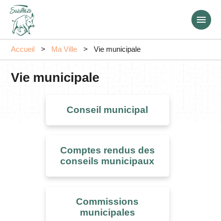
Aller
au
contenu
principal
Accueil
Ma Ville
Vie municipale
Vie municipale
Conseil municipal
Comptes rendus des
conseils municipaux
Commissions
municipales