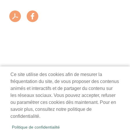
Ce site utilise des cookies afin de mesurer la
fréquentation du site, de vous proposer des contenus
Mairie de Survilliers
animés et interactifs et de partager du contenu sur
les réseaux sociaux. Vous pouvez accepter, refuser
3 rue de la Liberté
ou paramétrer ces cookies dès maintenant. Pour en
95470 Survilliers
savoir plus, consultez notre politique de
Tél. 01 34 68 26 00
confidentialité.
lundi, mardi, jeudi, vendredi : 9h-12h / 14h-18h
Politique de confidentialité
mercredi, samedi : 9h-12h