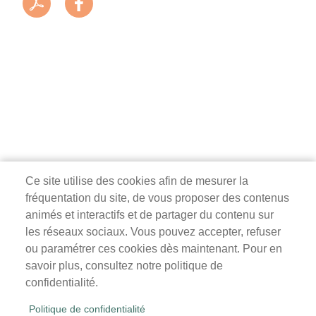
Ce site utilise des cookies afin de mesurer la
fréquentation du site, de vous proposer des contenus
Mairie de Survilliers
animés et interactifs et de partager du contenu sur
les réseaux sociaux. Vous pouvez accepter, refuser
3 rue de la Liberté
ou paramétrer ces cookies dès maintenant. Pour en
95470 Survilliers
savoir plus, consultez notre politique de
Tél. 01 34 68 26 00
confidentialité.
lundi, mardi, jeudi, vendredi : 9h-12h / 14h-18h
Politique de confidentialité
mercredi, samedi : 9h-12h