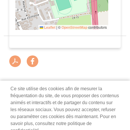
|
©
contributors
Leaflet
OpenStreetMap
Ce site utilise des cookies afin de mesurer la
fréquentation du site, de vous proposer des contenus
Mairie de Survilliers
animés et interactifs et de partager du contenu sur
les réseaux sociaux. Vous pouvez accepter, refuser
3 rue de la Liberté
ou paramétrer ces cookies dès maintenant. Pour en
95470 Survilliers
savoir plus, consultez notre politique de
Tél. 01 34 68 26 00