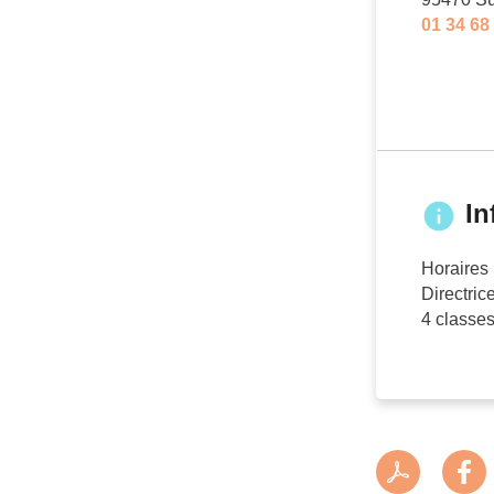
01 34 68
In
Horaires
Directri
4 classes