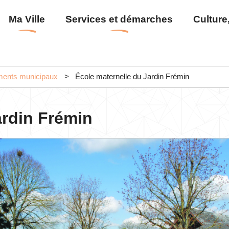
Aller
Menu
Ma Ville
Services et démarches
Culture,
au
principal
contenu
principal
ments municipaux
École maternelle du Jardin Frémin
ardin Frémin