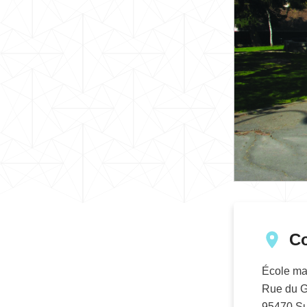
C
École ma
Rue du 
95470
Su