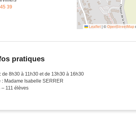
 45 39
|
©
c
Leaflet
OpenStreetMap
fos pratiques
 : de 8h30 à 11h30 et de 13h30 à 16h30
ce : Madame Isabelle SERRER
 – 111 élèves