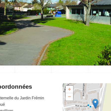
oordonnées
+
−
ternelle du Jardin Frémin
Gué
rvilliers