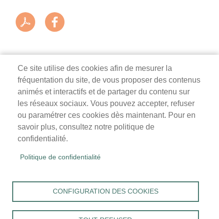
Ce site utilise des cookies afin de mesurer la
fréquentation du site, de vous proposer des contenus
Mairie de Survilliers
animés et interactifs et de partager du contenu sur
les réseaux sociaux. Vous pouvez accepter, refuser
3 rue de la Liberté
ou paramétrer ces cookies dès maintenant. Pour en
95470 Survilliers
savoir plus, consultez notre politique de
Tél. 01 34 68 26 00
confidentialité.
lundi, mardi, jeudi, vendredi : 9h-12h / 14h-18h
Politique de confidentialité
mercredi, samedi : 9h-12h
Menu
Accueil
CONFIGURATION DES COOKIES
Pied
Mentions légales
Données personnelles
de
Accessibilité : Non conforme