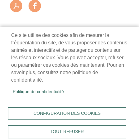
Ce site utilise des cookies afin de mesurer la
fréquentation du site, de vous proposer des contenus
Mairie de Survilliers
animés et interactifs et de partager du contenu sur
les réseaux sociaux. Vous pouvez accepter, refuser
3 rue de la Liberté
ou paramétrer ces cookies dès maintenant. Pour en
95470 Survilliers
savoir plus, consultez notre politique de
Tél. 01 34 68 26 00
confidentialité.
lundi, mardi, jeudi, vendredi : 9h-12h / 14h-18h
Politique de confidentialité
mercredi, samedi : 9h-12h
Menu
Accueil
CONFIGURATION DES COOKIES
Pied
Mentions légales
Données personnelles
de
Accessibilité : Non conforme
page
TOUT REFUSER
Cookies