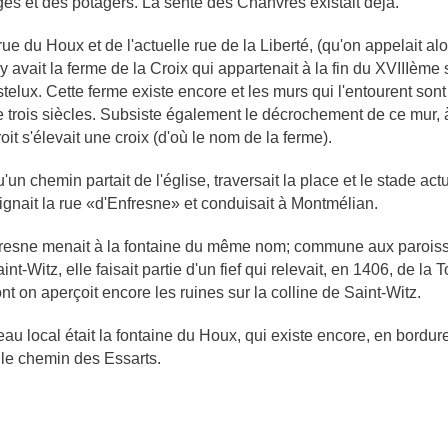
ges et des potagers. La sente des Chanvres existait déjà.
 rue du Houx et de l'actuelle rue de la Liberté, (qu'on appelait a
 y avait la ferme de la Croix qui appartenait à la fin du XVIIIème s
telux. Cette ferme existe encore et les murs qui l'entourent sont 
de trois siècles. Subsiste également le décrochement de ce mur, à
oit s'élevait une croix (d'où le nom de la ferme).
'un chemin partait de l'église, traversait la place et le stade act
ignait la rue «d'Enfresne» et conduisait à Montmélian.
fresne menait à la fontaine du même nom; commune aux parois
aint-Witz, elle faisait partie d'un fief qui relevait, en 1406, de la
t on aperçoit encore les ruines sur la col­line de Saint-Witz.
'eau local était la fontaine du Houx, qui existe encore, en bordur
le chemin des Essarts.