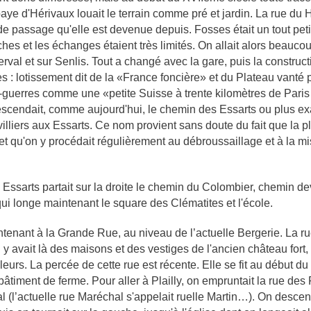
baye d'Hérivaux louait le terrain comme pré et jardin. La rue du H
de passage qu'elle est devenue depuis. Fosses était un tout petit
hes et les échanges étaient très limités. On allait alors beauco
val et sur Senlis. Tout a changé avec la gare, puis la construc
: lotissement dit de la «France foncière» et du Plateau vanté p
-guerres comme une «petite Suisse à trente kilomètres de Paris ..
scendait, comme aujourd'hui, le chemin des Essarts ou plus ex
lliers aux Essarts. Ce nom provient sans doute du fait que la pl
t qu'on y procédait régulièrement au débroussaillage et à la mi
Essarts partait sur la droite le chemin du Colombier, chemin de
ui longe maintenant le square des Clématites et l'école.
enant à la Grande Rue, au niveau de l’actuelle Bergerie. La r
 Il y avait là des maisons et des vestiges de l'ancien château fort
leurs. La percée de cette rue est récente. Elle se fit au début du
bâtiment de ferme. Pour aller à Plailly, on empruntait la rue des 
 (l’actuelle rue Maréchal s'appelait ruelle Martin…). On descen