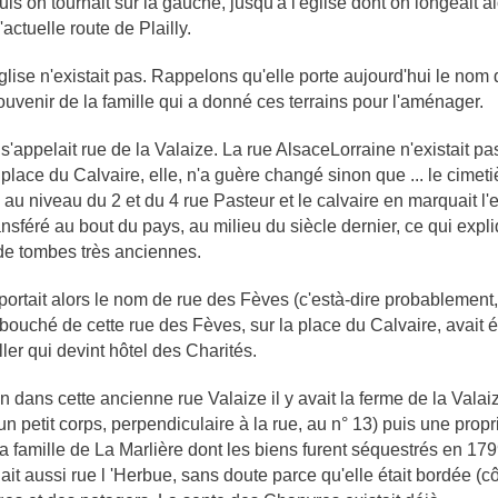
uis on tournait sur la gauche, jusqu'à l'église dont on longeait al
'actuelle route de Plailly.
glise n'existait pas. Rappelons qu'elle porte aujourd'hui le nom
uvenir de la famille qui a donné ces terrains pour l'aménager.
'appelait rue de la Valaize. La rue Alsace­Lorraine n'existait pas :
 place du Calvaire, elle, n'a guère changé sinon que ... le cimetiè
ué au niveau du 2 et du 4 rue Pasteur et le calvaire en marquait l'
ransféré au bout du pays, au milieu du siècle dernier, ce qui expl
 de tombes très anciennes.
ortait alors le nom de rue des Fèves (c'est­à-dire probablement
bouché de cette rue des Fèves, sur la place du Calvaire, avait é
ller qui devint hôtel des Charités.
n dans cette ancienne rue Valaize il y avait la ferme de la Valaize
un petit corps, perpendiculaire à la rue, au n° 13) puis une propr
a famille de La Marlière dont les biens furent séquestrés en 179
ait aussi rue l 'Herbue, sans doute parce qu'elle était bordée (cô