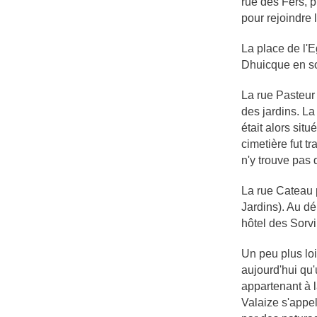
rue des Fers, p
pour rejoindre l
La place de l'E
Dhuicque en so
La rue Pasteur s
des jardins. La
était alors sit
cimetière fut t
n'y trouve pas
La rue Cateau p
Jardins). Au dé
hôtel des Sorvi
Un peu plus loi
aujourd'hui qu'
appartenant à l
Valaize s'appel