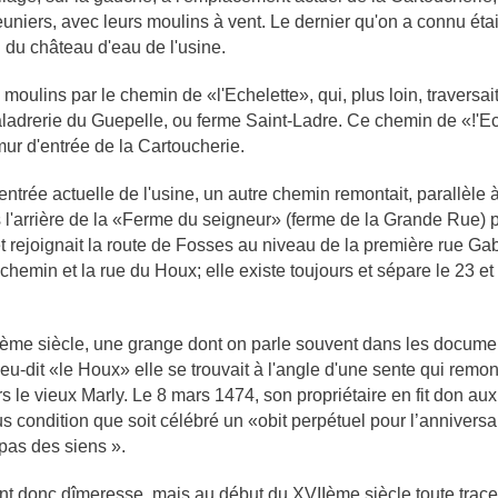
uniers, avec leurs moulins à vent. Le dernier qu'on a connu étai
 du château d'eau de l'usine.
moulins par le chemin de «l'Echelette», qui, plus loin, traversait
maladrerie du Guepelle, ou ferme Saint-Ladre. Ce chemin de «!'E
mur d'entrée de la Cartoucherie.
entrée actuelle de l'usine, un autre chemin remontait, parallèle à
s l'arrière de la «Ferme du seigneur» (ferme de la Grande Rue) 
 et rejoignait la route de Fosses au niveau de la première rue Ga
e chemin et la rue du Houx; elle existe toujours et sépare le 23 et
XVème siècle, une grange dont on parle souvent dans les docume
ieu-dit «le Houx» elle se trouvait à l'angle d'une sente qui remon
s le vieux Marly. Le 8 mars 1474, son propriétaire en fit don aux
s condition que soit célébré un «obit perpétuel pour l’anniversa
épas des siens ».
nt donc dîmeresse, mais au début du XVIIème siècle toute trace