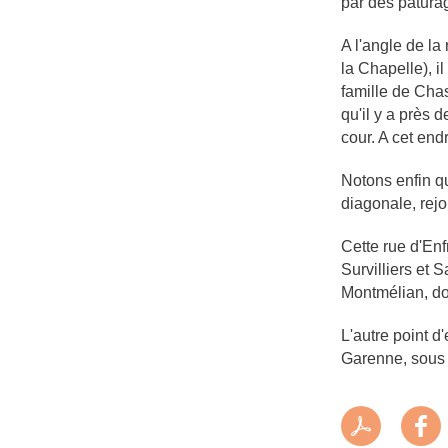
par des patura
A l'angle de la
la Chapelle), il
famille de Chas
qu'il y a près 
cour. A cet endr
Notons enfin qu
diagonale, rejo
Cette rue d'En
Survilliers et S
Montmélian, don
L'autre point d
Garenne, sous 