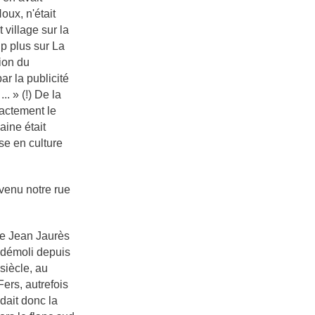
oux, n'était
 village sur la
up plus sur La
tion du
ar la publicité
. » (!) De la
actement le
aine était
se en culture
venu notre rue
ue Jean Jaurès
, démoli depuis
 siècle, au
Fers, autrefois
dait donc la