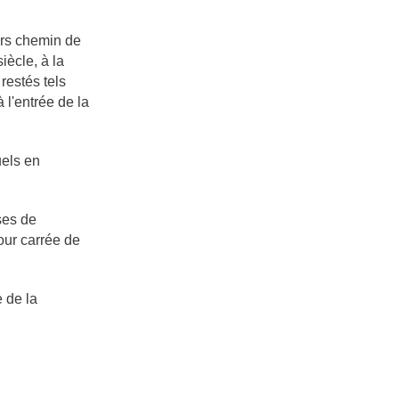
lors chemin de
iècle, à la
restés tels
 l'entrée de la
uels en
ses de
 Tour carrée de
e de la