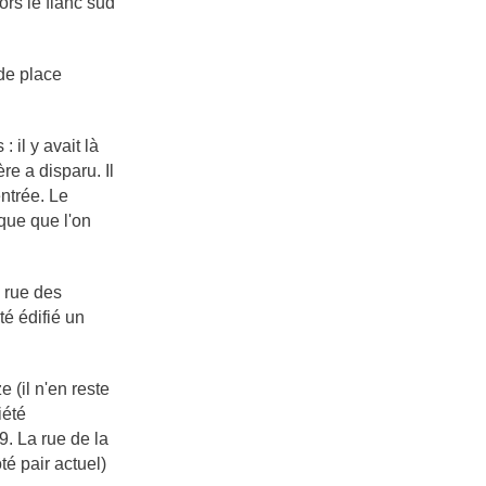
ors le flanc sud
 de place
 il y avait là
re a disparu. Il
entrée. Le
ique que l'on
, rue des
té édifié un
 (il n'en reste
iété
9. La rue de la
té pair actuel)