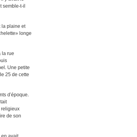
t semble-t-il
 la plaine et
chelette» longe
 la rue
puis
bel. Une petite
 le 25 de cette
nts d'époque.
tait
 religieux
ire de son
 en avait