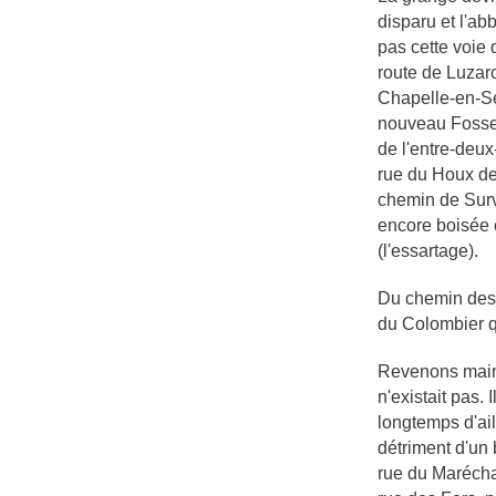
disparu et l'ab
pas cette voie 
route de Luzarc
Chapelle-en-Ser
nouveau Fosses 
de l'entre-deux
rue du Houx de
chemin de Survi
encore boisée e
(l'essartage).
Du chemin des 
du Colombier q
Revenons maint
n'existait pas.
longtemps d'ail
détriment d'un 
rue du Maréchal