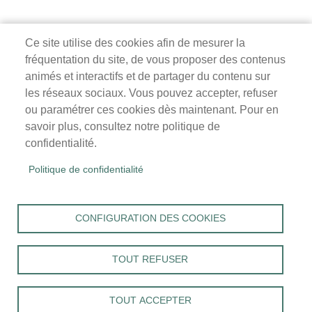
Ce site utilise des cookies afin de mesurer la
fréquentation du site, de vous proposer des contenus
Mairie de Survilliers
animés et interactifs et de partager du contenu sur
les réseaux sociaux. Vous pouvez accepter, refuser
3 rue de la Liberté
ou paramétrer ces cookies dès maintenant. Pour en
95470 Survilliers
savoir plus, consultez notre politique de
Tél. 01 34 68 26 00
confidentialité.
lundi, mardi, jeudi, vendredi : 9h-12h / 14h-18h
Politique de confidentialité
mercredi, samedi : 9h-12h
Menu
Accueil
CONFIGURATION DES COOKIES
Pied
Mentions légales
Données personnelles
de
Accessibilité : Non conforme
page
TOUT REFUSER
Cookies
Contact
TOUT ACCEPTER
S'identifier