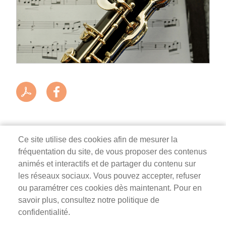
Ce site utilise des cookies afin de mesurer la
fréquentation du site, de vous proposer des contenus
Mairie de Survilliers
animés et interactifs et de partager du contenu sur
les réseaux sociaux. Vous pouvez accepter, refuser
3 rue de la Liberté
ou paramétrer ces cookies dès maintenant. Pour en
95470 Survilliers
savoir plus, consultez notre politique de
Tél. 01 34 68 26 00
confidentialité.
lundi, mardi, jeudi, vendredi : 9h-12h / 14h-18h