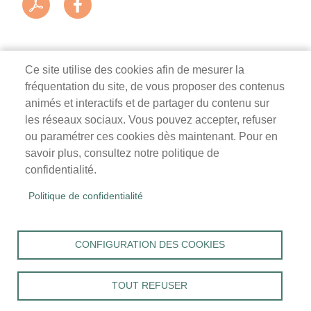
Ce site utilise des cookies afin de mesurer la
fréquentation du site, de vous proposer des contenus
Mairie de Survilliers
animés et interactifs et de partager du contenu sur
les réseaux sociaux. Vous pouvez accepter, refuser
3 rue de la Liberté
ou paramétrer ces cookies dès maintenant. Pour en
95470 Survilliers
savoir plus, consultez notre politique de
Tél. 01 34 68 26 00
confidentialité.
lundi, mardi, jeudi, vendredi : 9h-12h / 14h-18h
Politique de confidentialité
mercredi, samedi : 9h-12h
Menu
Accueil
CONFIGURATION DES COOKIES
Pied
Mentions légales
Données personnelles
de
Accessibilité : Non conforme
page
TOUT REFUSER
Cookies