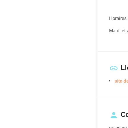
Horaires 
Mardi et 
Li
site 
Co