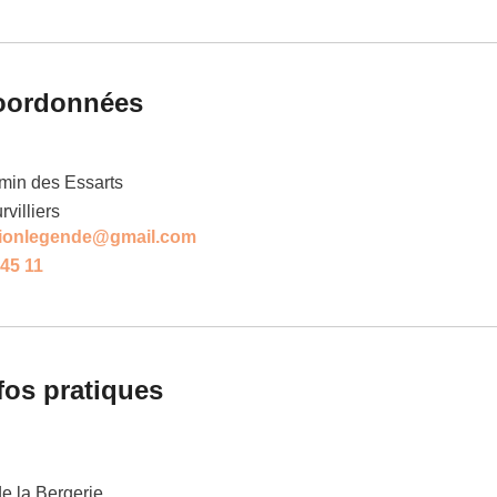
oordonnées
emin des Essarts
rvilliers
tionlegende@gmail.com
 45 11
fos pratiques
e la Bergerie