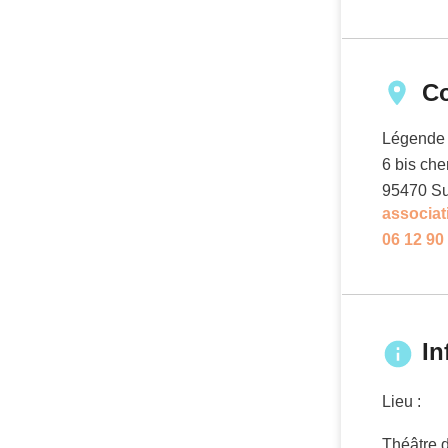
C
Légende
6 bis ch
95470
Su
associa
06 12 90
In
Lieu :
Théâtre d