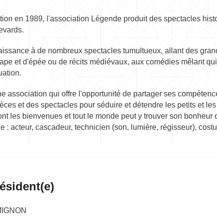
tion en 1989, l'association Légende produit des spectacles hist
evards.
aissance à de nombreux spectacles tumultueux, allant des gran
 cape et d'épée ou de récits médiévaux, aux comédies mêlant qu
uation.
e association qui offre l'opportunité de partager ses compétenc
èces et des spectacles pour séduire et détendre les petits et le
ont les bienvenues et tout le monde peut y trouver son bonheur 
e : acteur, cascadeur, technicien (son, lumière, régisseur), cost
ésident(e)
 MIGNON