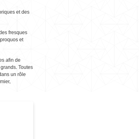
oriques et des
des fresques
iproquos et
es afin de
s grands. Toutes
dans un rôle
umier,