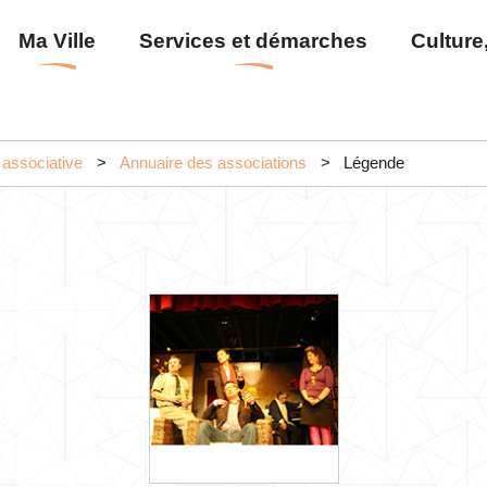
Aller
Menu
Ma Ville
Services et démarches
Culture,
au
principal
contenu
principal
 associative
Annuaire des associations
Légende